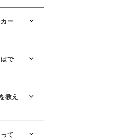
ーカー
とはで
を教え
思って