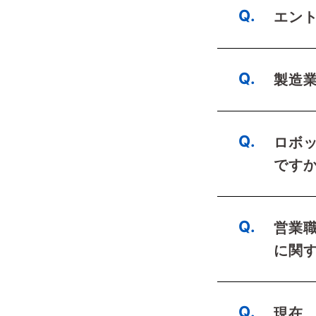
エン
製造
ロボ
です
営業
に関
現在