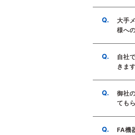
大手
様へ
自社
きま
御社
ても
FA