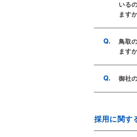
いる
ます
鳥取
ます
御社
採用に関す