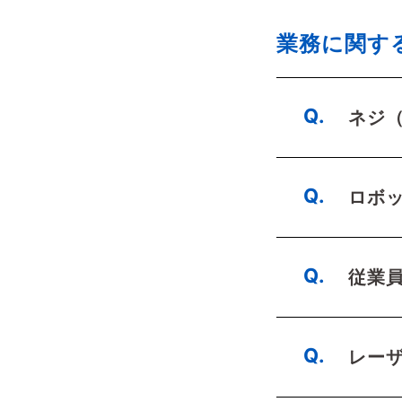
業務に関す
ネジ
ロボ
従業
レー