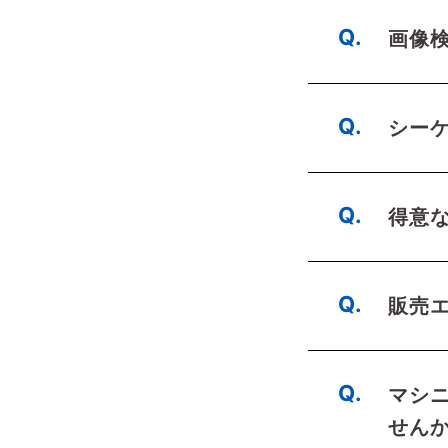
画像
シー
得意
販売
マシ
せん